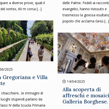
ipare a diverse prove, quali il
delle Palme. Fedeli ai racconti
 del vortex, 60 m corsa
[…]
evangelici, hanno rivissuto e
trasmesso la gioiosa esultanz
popolo che acclama Gesù
[…
/06/2025
a Gregoriana e Villa
14/04/2025
ste
Alla scoperta di
 chiacchiere…le immagini di
affreschi e mosaici
 luoghi stupendi parlano da
Galleria Borghese.
Classi IV della Scuola Primaria