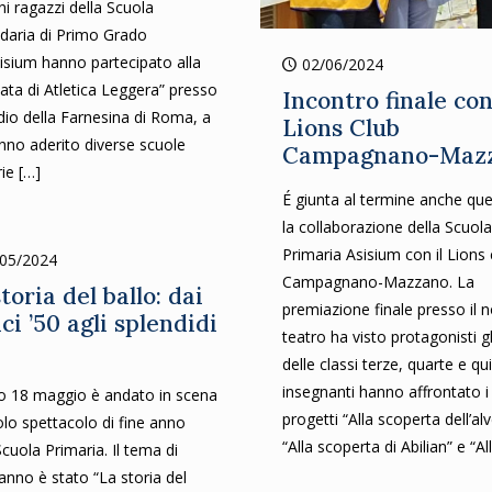
ni ragazzi della Scuola
daria di Primo Grado
sisium hanno partecipato alla
02/06/2024
ata di Atletica Leggera” presso
Incontro finale con
dio della Farnesina di Roma, a
Lions Club
nno aderito diverse scuole
Campagnano-Maz
rie
[…]
É giunta al termine anche qu
la collaborazione della Scuola
Primaria Asisium con il Lions 
/05/2024
Campagnano-Mazzano. La
toria del ballo: dai
premiazione finale presso il 
ci ’50 agli splendidi
teatro ha visto protagonisti gl
delle classi terze, quarte e qu
insegnanti hanno affrontato i
o 18 maggio è andato in scena
progetti “Alla scoperta dell’al
colo spettacolo di fine anno
“Alla scoperta di Abilian” e “Al
Scuola Primaria. Il tema di
anno è stato “La storia del