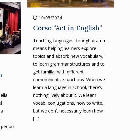
10/05/2024
Corso “Act in English”
Teaching languages through drama
means helping learners explore
topics and absorb new vocabulary,
to learn grammar structures and to
get familiar with different
n
communicative functions. When we
learn a language in school, there’s
della
nothing lively about it. We learn
l
vocab, conjugations, how to write,
ua
but we don’t necessarily learn how
i
[…]
 per un’