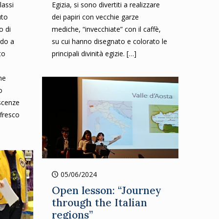
lassi
Egizia, si sono divertiti a realizzare
uto
dei papiri con vecchie garze
o di
mediche, “invecchiate” con il caffè,
ndo a
su cui hanno disegnato e colorato le
to
principali divinità egizie.
[…]
ne
o
scenze
ffresco
05/06/2024
Open lesson: “Journey
through the Italian
regions”