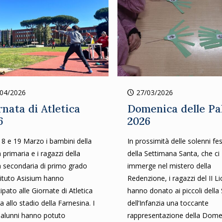
/04/2026
27/03/2026
rnata di Atletica
Domenica delle P
6
2026
 18 e 19 Marzo i bambini della
In prossimità delle solenni fes
 primaria e i ragazzi della
della Settimana Santa, che ci
a secondaria di primo grado
immerge nel mistero della
stituto Asisium hanno
Redenzione, i ragazzi del II L
ipato alle Giornate di Atletica
hanno donato ai piccoli della
a allo stadio della Farnesina. I
dell’Infanzia una toccante
 alunni hanno potuto
rappresentazione della Dome