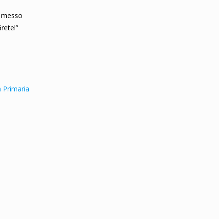
o messo
retel”
la Primaria