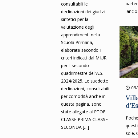
partec
consultabili le
lancio
declinazioni dei giudizi
sintetici per la
valutazione degli
apprendimenti nella
Scuola Primaria,
elaborate secondo i
criteri indicati dal MIUR
per il secondo
quadrimestre dell’A.S.
2024/2025. Le suddette
03
declinazioni, consultabili
per comodità anche in
Vill
questa pagina, sono
d’E
state allegate al PTOF.
Poche
CLASSE PRIMA CLASSE
questi
SECONDA
[…]
sole. 