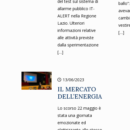
del test sul sistema di
ballo”
allarme pubblico IT-
avevan
ALERT nella Regione
cambia
Lazio. Ulteriori
vestir
informazioni relative
[…]
alle attività previste
dalla sperimentazione
[…]
13/06/2023
IL MERCATO
DELL’ENERGIA
Lo scorso 22 maggio è
stata una giornata
emozionate ed
elettrizzante allo stesso