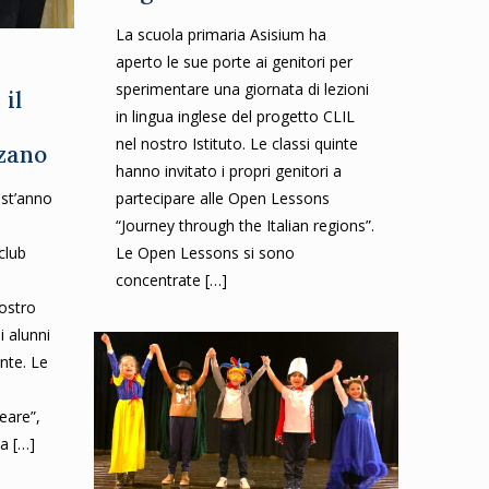
La scuola primaria Asisium ha
aperto le sue porte ai genitori per
sperimentare una giornata di lezioni
 il
in lingua inglese del progetto CLIL
nel nostro Istituto. Le classi quinte
zano
hanno invitato i propri genitori a
est’anno
partecipare alle Open Lessons
“Journey through the Italian regions”.
club
Le Open Lessons si sono
concentrate
[…]
nostro
i alunni
inte. Le
veare”,
la
[…]