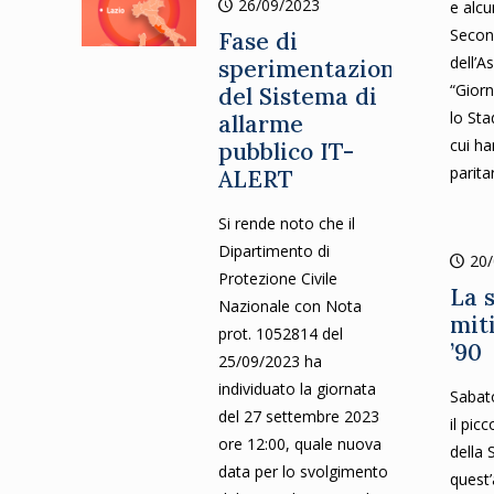
26/09/2023
e alcu
Secon
Fase di
dell’A
sperimentazione
“Giorn
del Sistema di
lo Sta
allarme
cui ha
pubblico IT-
parita
ALERT
Si rende noto che il
Dipartimento di
20
Protezione Civile
La s
Nazionale con Nota
miti
prot. 1052814 del
’90
25/09/2023 ha
individuato la giornata
Sabat
del 27 settembre 2023
il pic
ore 12:00, quale nuova
della 
data per lo svolgimento
quest’