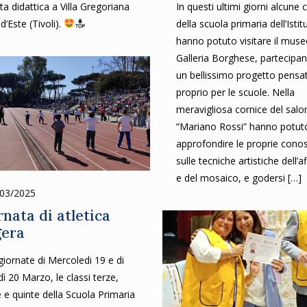
ita didattica a Villa Gregoriana
In questi ultimi giorni alcune c
 d’Este (Tivoli).
della scuola primaria dell’Istit
hanno potuto visitare il muse
Galleria Borghese, partecipa
un bellissimo progetto pensa
proprio per le scuole. Nella
meravigliosa cornice del salo
“Mariano Rossi” hanno potut
approfondire le proprie cono
sulle tecniche artistiche dell’a
e del mosaico, e godersi
[…]
/03/2025
rnata di atletica
gera
giornate di Mercoledi 19 e di
ì 20 Marzo, le classi terze,
 e quinte della Scuola Primaria